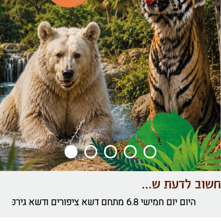
חשוב לדעת ש...
היום יום חמישי 6.8 מתחם דשא ציפורים ודשא גירפות יהיה סגור לקהל עקב אירוע, עמכם הסליחה. , על מנת לבקר בספארי נדרש לבצע שריון מקומות מקומות מראש- לפרטים לחץ כאן